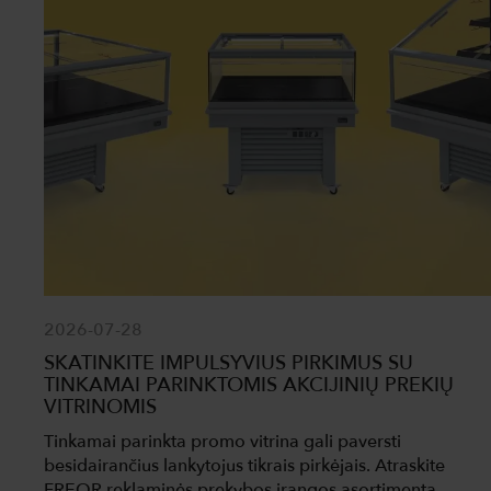
2026-07-28
SKATINKITE IMPULSYVIUS PIRKIMUS SU
TINKAMAI PARINKTOMIS AKCIJINIŲ PREKIŲ
VITRINOMIS
Tinkamai parinkta promo vitrina gali paversti
besidairančius lankytojus tikrais pirkėjais. Atraskite
FREOR reklaminės prekybos įrangos asortimentą –