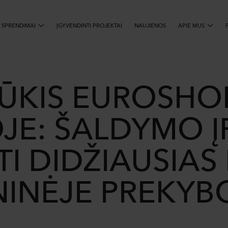
 SPRENDIMAI
ĮGYVENDINTI PROJEKTAI
IEŠKOTI
NAUJIENOS
APIE MUS
ŪKIS EUROSHO
JE: ŠALDYMO 
I DIDŽIAUSIAS 
INĖJE PREKYB