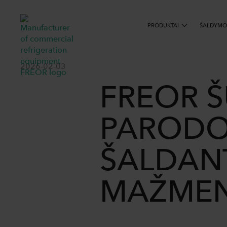
PRODUKTAI
ŠALDYMO
2026-02-03
FREOR Š
PARODO
ŠALDANT
MAŽMEN