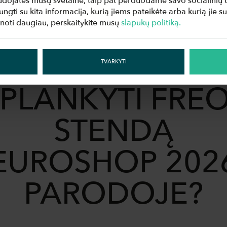
audojatės mūsų svetaine, taip pat perduodame savo socialinių ti
jungti su kita informacija, kurią jiems pateikėte arba kurią jie 
oti daugiau, perskaitykite mūsų
slapukų politiką.
NORITE
TVARKYTI
PLANKYTI FRE
STENDĄ
EUROSHOP 202
PARODOJE?