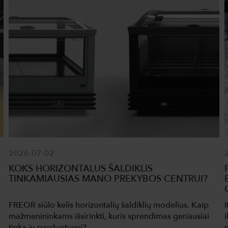
2026-07-02
KOKS HORIZONTALUS ŠALDIKLIS
TINKAMIAUSIAS MANO PREKYBOS CENTRUI?
FREOR siūlo kelis horizontalių šaldiklių modelius. Kaip
mažmenininkams išsirinkti, kuris sprendimas geriausiai
tinka jų parduotuvei?