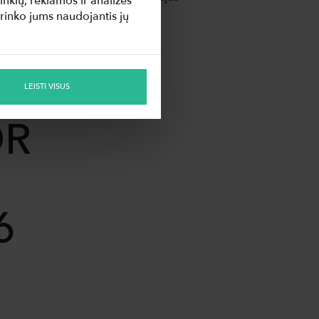
nklų, reklamos ir analizės
surinko jums naudojantis jų
LEISTI VISUS
OR
6