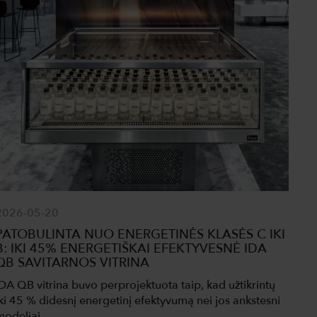
2026-05-20
PATOBULINTA NUO ENERGETINĖS KLASĖS C IKI
B: IKI 45% ENERGETIŠKAI EFEKTYVESNĖ IDA
QB SAVITARNOS VITRINA
IDA QB vitrina buvo perprojektuota taip, kad užtikrintų
iki 45 % didesnį energetinį efektyvumą nei jos ankstesni
modeliai.