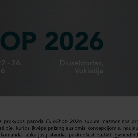
ės prekybos paroda
EuroShop 2026
suburs mažmeninės preky
ijoje, kurios įkvėps pažangiausiomis koncepcijomis, naujaus
komanda lauks jūsų stende, pasiruošusi padėti įgyvendinti 