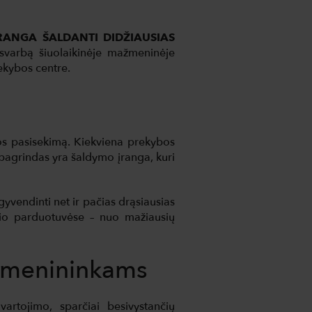
RANGA ŠALDANTI DIDŽIAUSIAS
 svarbą šiuolaikinėje mažmeninėje
ekybos centre.
s pasisekimą. Kiekviena prekybos
 pagrindas yra šaldymo įranga, kuri
vendinti net ir pačias drąsiausias
o parduotuvėse – nuo ​​mažiausių
žmenininkams
rtojimo, sparčiai besivystančių