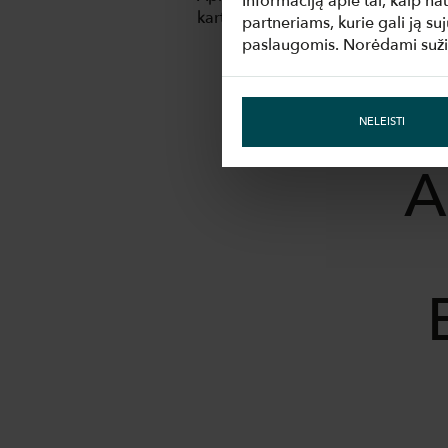
Informaciją apie tai, kaip n
kartu!
partneriams, kurie gali ją su
paslaugomis. Norėdami sužin
NELEISTI
A