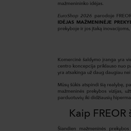
mažmenininko idėjas.
EuroShop 2026
parodoje FREOR j
IDĖJAS MAŽMENINĖJE PREKY
prekyboje ir jos įtaką inovacijoms
Komercinė šaldymo įranga yra vi
centro koncepcija priklauso nuo pa
yra atsakinga už daug daugiau ne
Mūsų šūkis atspindi šią realybę, 
mažmeninės prekybos vizijas, už
parduotuvių iki didžiausių hiperma
Kaip FREOR 
Šiandien mažmeninės prekybos p