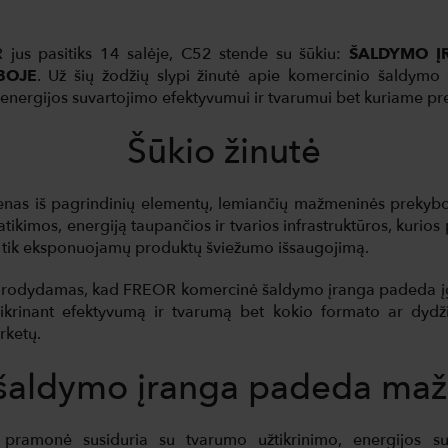
us pasitiks 14 salėje, C52 stende su šūkiu:
ŠALDYMO Į
BOJE
. Už šių žodžių slypi žinutė apie komercinio šaldymo
, energijos suvartojimo efektyvumui ir tvarumui bet kuriame pr
Šūkio žinutė
enas iš pagrindinių elementų, lemiančių mažmeninės prekybo
tikimos, energiją taupančios ir tvarios infrastruktūros, kurios
i tik eksponuojamų produktų šviežumo išsaugojimą.
parodydamas, kad FREOR komercinė šaldymo įranga padeda įgy
tikrinant efektyvumą ir tvarumą bet kokio formato ar dydži
rketų.
šaldymo įranga padeda ma
ramonė susiduria su tvarumo užtikrinimo, energijos suva