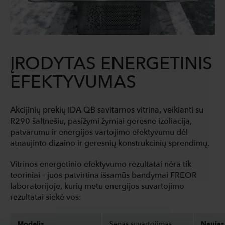
ĮRODYTAS ENERGETINIS
EFEKTYVUMAS
Akcijinių prekių IDA QB savitarnos vitrina, veikianti su
R290 šaltnešiu, pasižymi žymiai geresne izoliacija,
patvarumu ir energijos vartojimo efektyvumu dėl
atnaujinto dizaino ir geresnių konstrukcinių sprendimų.
Vitrinos energetinio efektyvumo rezultatai nėra tik
teoriniai – juos patvirtina išsamūs bandymai FREOR
laboratorijoje, kurių metu energijos suvartojimo
rezultatai siekė vos:
Modelis
Senas suvartojimas
Naujas