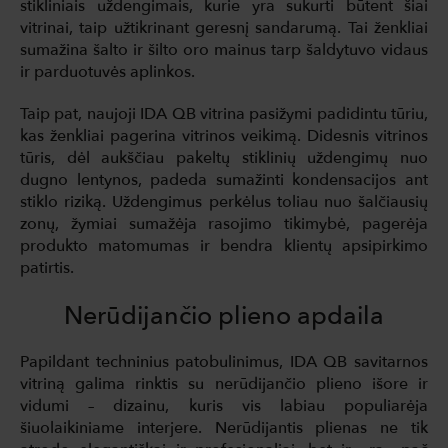
stikliniais uždengimais, kurie yra sukurti būtent šiai
vitrinai, taip užtikrinant geresnį sandarumą. Tai ženkliai
sumažina šalto ir šilto oro mainus tarp šaldytuvo vidaus
ir parduotuvės aplinkos.
Taip pat, naujoji IDA QB vitrina pasižymi padidintu tūriu,
kas ženkliai pagerina vitrinos veikimą. Didesnis vitrinos
tūris, dėl aukščiau pakeltų stiklinių uždengimų nuo
dugno lentynos, padeda sumažinti kondensacijos ant
stiklo riziką. Uždengimus perkėlus toliau nuo šalčiausių
zonų, žymiai sumažėja rasojimo tikimybė, pagerėja
produkto matomumas ir bendra klientų apsipirkimo
patirtis.
Nerūdijančio plieno apdaila
Papildant techninius patobulinimus, IDA QB savitarnos
vitriną galima rinktis su nerūdijančio plieno išore ir
vidumi – dizainu, kuris vis labiau populiarėja
šiuolaikiniame interjere. Nerūdijantis plienas ne tik