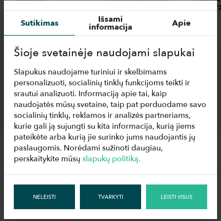
(kWh/24h)
(kWh/
Išsami
Sutikimas
Apie
informacija
IDA QB GD 1250
3.6
2.12
Šioje svetainėje naudojami slapukai
IDA QB COMPACT GD
2.2
1.48
900
Slapukus naudojame turiniui ir skelbimams
personalizuoti, socialinių tinklų funkcijoms teikti ir
srautui analizuoti. Informaciją apie tai, kaip
naudojatės mūsų svetaine, taip pat perduodame savo
socialinių tinklų, reklamos ir analizės partneriams,
kurie gali ją sujungti su kita informacija, kurią jiems
pateikėte arba kurią jie surinko jums naudojantis jų
paslaugomis. Norėdami sužinoti daugiau,
IDA QB
savitarnos vitrina yra naujas standartas
perskaitykite mūsų
slapukų politiką.
komercinio šaldymo sektoriuje, kur energetinis
efektyvumas, protingi inžineriniai sprendimai ir puikus
produktų matomumas puikiai veikia kartu viename
sprendime. Šis naujas, patobulintas IDA QB modelis
NELEISTI
TVARKYTI
LEISTI VISUS
leidžia mažmenininkams sumažinti parduotuvės veikimo
išlaidas, tuo pačiu užtikrinant geresnį veikimą bei