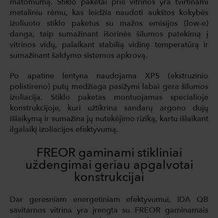
matomumą. Stiklo paketai prie vitrinos yra tvirtinami
metaliniu rėmu, kas leidžia naudoti aukštos kokybės
izoliuoto stiklo paketus su mažos emisijos (low-e)
danga, taip sumažinant išorinės šilumos patekimą į
vitrinos vidų, palaikant stabilią vidinę temperatūrą ir
sumažinant šaldymo sistemos apkrovą.
Po apatine lentyna naudojama XPS (ekstruzinio
polistireno) putų medžiaga pasižymi labai gera šilumos
izoliacija. Stiklo paketas montuojamas specialioje
konstrukcijoje, kuri užtikrina sandarų argono dujų
išlaikymą ir sumažina jų nutekėjimo riziką, kartu išlaikant
ilgalaikį izoliacijos efektyvumą.
FREOR gaminami stikliniai
uždengimai geriau apgalvotai
konstrukcijai
Dar geresniam energetiniam efektyvumui, IDA QB
savitarnos vitrina yra įrengta su FREOR gaminamais