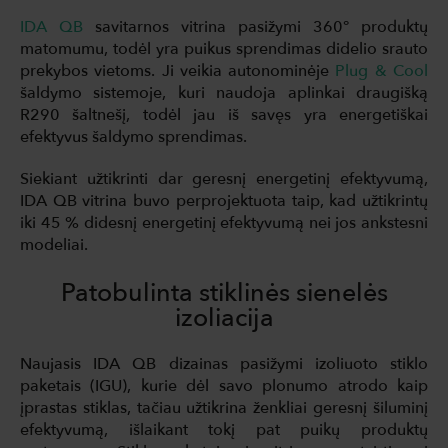
IDA QB
savitarnos vitrina pasižymi 360° produktų
matomumu, todėl yra puikus sprendimas didelio srauto
prekybos vietoms. Ji veikia autonominėje
Plug & Cool
šaldymo sistemoje, kuri naudoja aplinkai draugišką
R290 šaltnešį, todėl jau iš savęs yra energetiškai
efektyvus šaldymo sprendimas.
Siekiant užtikrinti dar geresnį energetinį efektyvumą,
IDA QB vitrina buvo perprojektuota taip, kad užtikrintų
iki 45 % didesnį energetinį efektyvumą nei jos ankstesni
modeliai.
Patobulinta stiklinės sienelės
izoliacija
Naujasis IDA QB dizainas pasižymi izoliuoto stiklo
paketais (IGU), kurie dėl savo plonumo atrodo kaip
įprastas stiklas, tačiau užtikrina ženkliai geresnį šiluminį
efektyvumą, išlaikant tokį pat puikų produktų