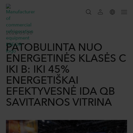
IEŠKOTI
2026-05-20
PATOBULINTA NUO
IEŠKOTI
ENERGETINĖS KLASĖS C
IKI B: IKI 45%
ENERGETIŠKAI
EFEKTYVESNĖ IDA QB
SAVITARNOS VITRINA