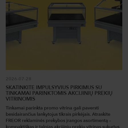
2026-07-28
SKATINKITE IMPULSYVIUS PIRKIMUS SU
TINKAMAI PARINKTOMIS AKCIJINIŲ PREKIŲ
VITRINOMIS
Tinkamai parinkta promo vitrina gali paversti
besidairančius lankytojus tikrais pirkėjais. Atraskite
FREOR reklaminės prekybos įrangos asortimentą –
kompaktiškas ir talpias akcijinių prekių vitrinas sukurtus