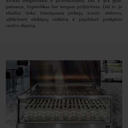
atrodo elegantiškai ir profesionaliai, bet ir yra ypač
patvarus, higieniškas bei lengvai prižiūrimas. Dėl to jis
idealiai tinka intensyvaus pirkėjų srauto vietoms,
užtikrinant efektyvų veikimą ir papildant prekybos
centro dizainą.