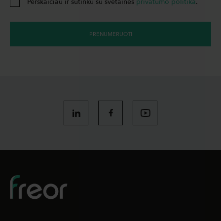
Perskaičiau ir sutinku su svetainės
privatumo politika
.
PRENUMERUOTI