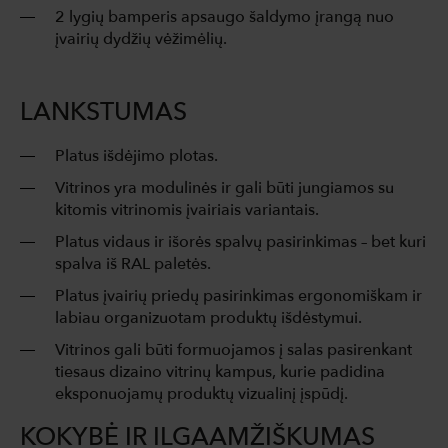
2 lygių bamperis apsaugo šaldymo įrangą nuo
įvairių dydžių vėžimėlių.
LANKSTUMAS
Platus išdėjimo plotas.
Vitrinos yra modulinės ir gali būti jungiamos su
kitomis vitrinomis įvairiais variantais.
Platus vidaus ir išorės spalvų pasirinkimas – bet kuri
spalva iš RAL paletės.
Platus įvairių priedų pasirinkimas ergonomiškam ir
labiau organizuotam produktų išdėstymui.
Vitrinos gali būti formuojamos į salas pasirenkant
tiesaus dizaino vitrinų kampus, kurie padidina
eksponuojamų produktų vizualinį įspūdį.
KOKYBĖ IR ILGAAMŽIŠKUMAS