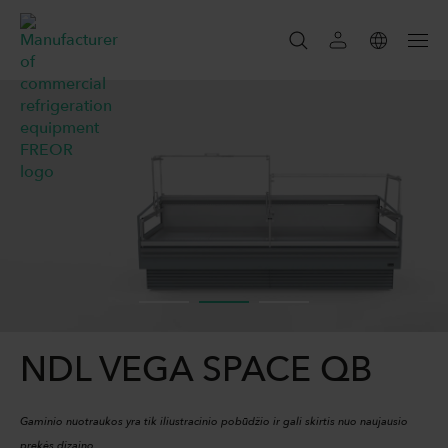
IEŠKOTI
IEŠKOTI
NDL VEGA SPACE QB
Gaminio nuotraukos yra tik iliustracinio pobūdžio ir gali skirtis nuo naujausio
prekės dizaino.