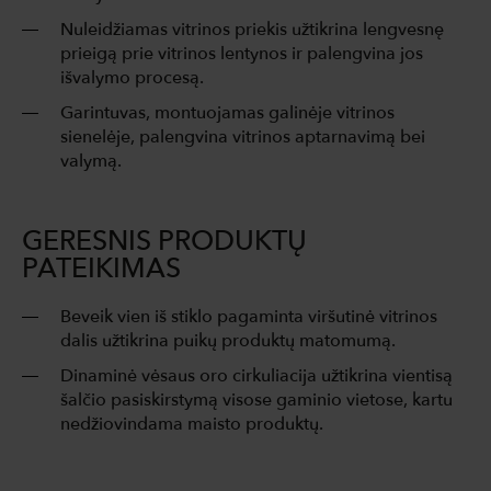
Nuleidžiamas vitrinos priekis užtikrina lengvesnę
prieigą prie vitrinos lentynos ir palengvina jos
išvalymo procesą.
Garintuvas, montuojamas galinėje vitrinos
sienelėje, palengvina vitrinos aptarnavimą bei
valymą.
GERESNIS PRODUKTŲ
PATEIKIMAS
Beveik vien iš stiklo pagaminta viršutinė vitrinos
dalis užtikrina puikų produktų matomumą.
Dinaminė vėsaus oro cirkuliacija užtikrina vientisą
šalčio pasiskirstymą visose gaminio vietose, kartu
nedžiovindama maisto produktų.