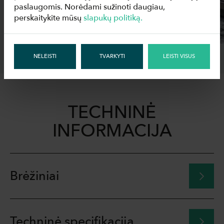
paslaugomis. Norėdami sužinoti daugiau,
perskaitykite mūsų
slapukų politiką.
NELEISTI
TVARKYTI
LEISTI VISUS
TECHNINĖ
INFORMACIJA
Brėžiniai
Techninė specifikacija