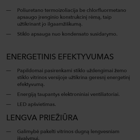
Poliuretano termoizoliacija be chlorfluormetano
apsaugo įrenginio konstrukcinį rėmą, taip
užtikrinant jo ilgaamžiškumą.
Stiklo apsauga nuo kondensato susidarymo.
ENERGETINIS EFEKTYVUMAS
Papildomai pasirenkami stiklo uždengimai žemo
stiklo vitrinos versijoje užtikrina geresnį energetinį
efektyvumą.
Energiją taupantys elektroniniai ventiliatoriai.
LED apšvietimas.
LENGVA PRIEŽIŪRA
Galimybė pakelti vitrinos dugną lengvesniam
išvalymui.