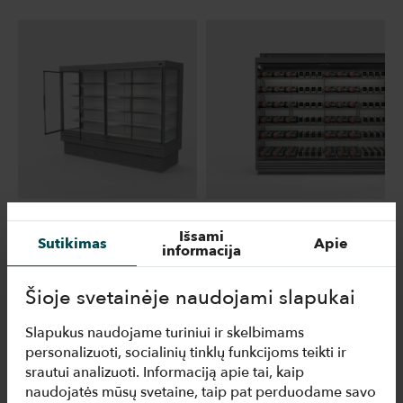
NDL MERCURY
NDL NEPTUN
Išsami
Sutikimas
Apie
NDL produktų linija
NDL produktų linija
informacija
Šioje svetainėje naudojami slapukai
Slapukus naudojame turiniui ir skelbimams
personalizuoti, socialinių tinklų funkcijoms teikti ir
srautui analizuoti. Informaciją apie tai, kaip
naudojatės mūsų svetaine, taip pat perduodame savo