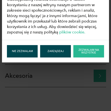
korzystaniu z naszej witryny naszym partnerom w
Rysunki
zakresie sieci społecznościowych, reklam i analiz,
którzy mogą łączyć je z innymi informacjami, które
użytkownik im przekazał lub które zebrali podczas
korzystania z ich usług. Aby dowiedzieć się więcej,
Specyfikacje techniczne
zapoznaj się z naszą polityką
plików cookie.
ZEZWALAM NA
Do pobrania
NIE ZEZWALAM
ZARZĄDZAJ
WSZYSTKIE
Akcesoria