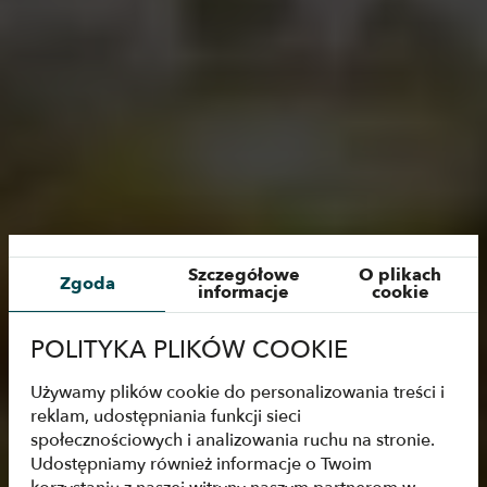
Szczegółowe
O plikach
Zgoda
informacje
cookie
POLITYKA PLIKÓW COOKIE
Używamy plików cookie do personalizowania treści i
reklam, udostępniania funkcji sieci
społecznościowych i analizowania ruchu na stronie.
Udostępniamy również informacje o Twoim