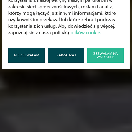
korzystaniu z naszej witryny naszym partnerom w
zakresie sieci społecznościowych, reklam i analiz,
którzy mogą łączyć je z innymi informacjami, które
użytkownik im przekazał lub które zebrali podczas
korzystania z ich usług. Aby dowiedzieć się więcej,
zapoznaj się z naszą polityką
plików cookie.
ZEZWALAM NA
NIE ZEZWALAM
ZARZĄDZAJ
WSZYSTKIE