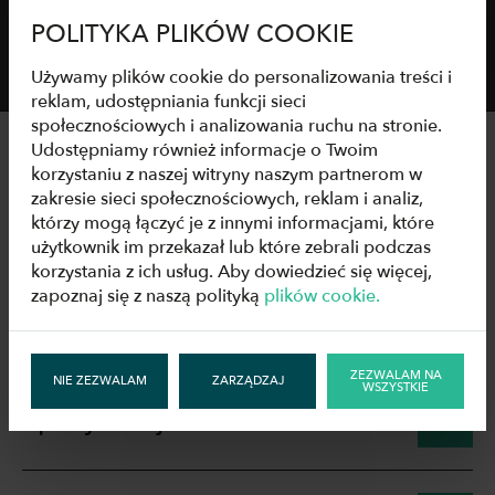
POLITYKA PLIKÓW COOKIE
Używamy plików cookie do personalizowania treści i
reklam, udostępniania funkcji sieci
społecznościowych i analizowania ruchu na stronie.
Udostępniamy również informacje o Twoim
korzystaniu z naszej witryny naszym partnerom w
zakresie sieci społecznościowych, reklam i analiz,
DANE TECHNICZNE
którzy mogą łączyć je z innymi informacjami, które
użytkownik im przekazał lub które zebrali podczas
korzystania z ich usług. Aby dowiedzieć się więcej,
zapoznaj się z naszą polityką
plików cookie.
Rysunki
ZEZWALAM NA
NIE ZEZWALAM
ZARZĄDZAJ
WSZYSTKIE
Specyfikacje techniczne