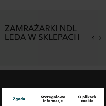
ZAMRAŻARKI NDL
LEDA W SKLEPACH
Szczegółowe
O plikach
Zgoda
informacje
cookie