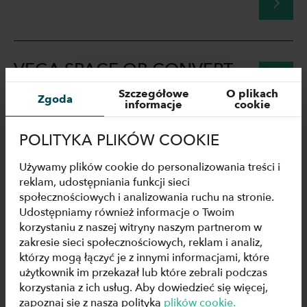
VEGA SPACE QB CONVERT
Szczegółowe
O plikach
Zgoda
informacje
cookie
POLITYKA PLIKÓW COOKIE
VEGA SPACE QB STORAGE
Używamy plików cookie do personalizowania treści i
reklam, udostępniania funkcji sieci
społecznościowych i analizowania ruchu na stronie.
Udostępniamy również informacje o Twoim
VEGA SPACE QB HOT BM
korzystaniu z naszej witryny naszym partnerom w
zakresie sieci społecznościowych, reklam i analiz,
którzy mogą łączyć je z innymi informacjami, które
użytkownik im przekazał lub które zebrali podczas
korzystania z ich usług. Aby dowiedzieć się więcej,
zapoznaj się z naszą polityką
plików cookie.