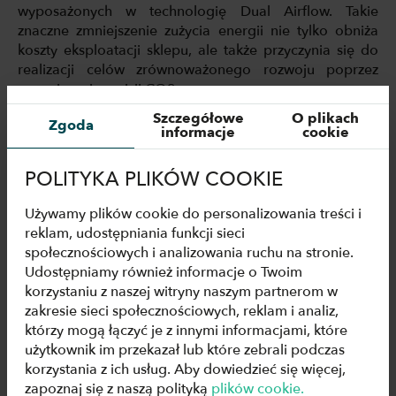
wyposażonych w technologię Dual Airflow. Takie
znaczne zmniejszenie zużycia energii nie tylko obniża
koszty eksploatacji sklepu, ale także przyczynia się do
realizacji celów zrównoważonego rozwoju poprzez
ograniczenie emisji CO2.
Szczegółowe
O plikach
Zgoda
Dobór urządzeń chłodniczych w
Monoprix Place de
informacje
cookie
Paris
wyraźnie wskazuje na priorytet, jakim jest
oszczędzanie energii – większość urządzeń chłodniczych
POLITYKA PLIKÓW COOKIE
w sklepie jest wyposażona w drzwi, co ma na celu
maksymalne zwiększenie ogólnej efektywności
Używamy plików cookie do personalizowania treści i
energetycznej.
reklam, udostępniania funkcji sieci
społecznościowych i analizowania ruchu na stronie.
Lodówki otwarte i zamknięte:
Udostępniamy również informacje o Twoim
ostateczny werdykt
korzystaniu z naszej witryny naszym partnerom w
zakresie sieci społecznościowych, reklam i analiz,
Zamknięte urządzenia chłodnicze stają się coraz
którzy mogą łączyć je z innymi informacjami, które
częstszym wyborem we współczesnym handlu
użytkownik im przekazał lub które zebrali podczas
detalicznym ze względu na doskonałą efektywność
korzystania z ich usług. Aby dowiedzieć się więcej,
energetyczną, lecz lodówki otwarte również pozostają
zapoznaj się z naszą polityką
plików cookie.