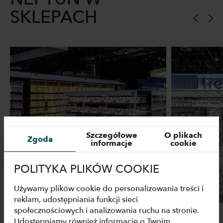
SKLEPACH
Szczegółowe
O plikach
Zgoda
informacje
cookie
POLITYKA PLIKÓW COOKIE
Używamy plików cookie do personalizowania treści i
reklam, udostępniania funkcji sieci
społecznościowych i analizowania ruchu na stronie.
Udostępniamy również informacje o Twoim