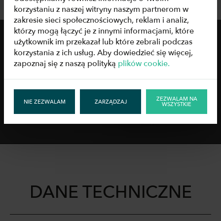
korzystaniu z naszej witryny naszym partnerom w
zakresie sieci społecznościowych, reklam i analiz,
którzy mogą łączyć je z innymi informacjami, które
użytkownik im przekazał lub które zebrali podczas
korzystania z ich usług. Aby dowiedzieć się więcej,
zapoznaj się z naszą polityką
plików cookie.
ZEZWALAM NA
NIE ZEZWALAM
ZARZĄDZAJ
WSZYSTKIE
DANE TECHNICZNE