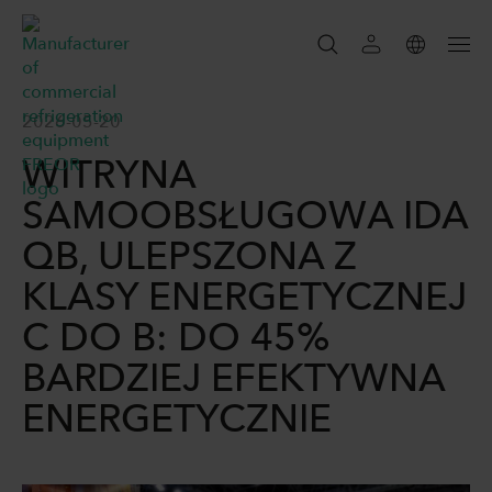
SZUKAJ
2026-05-20
WITRYNA
SZUKAJ
SAMOOBSŁUGOWA IDA
QB, ULEPSZONA Z
KLASY ENERGETYCZNEJ
C DO B: DO 45%
BARDZIEJ EFEKTYWNA
ENERGETYCZNIE