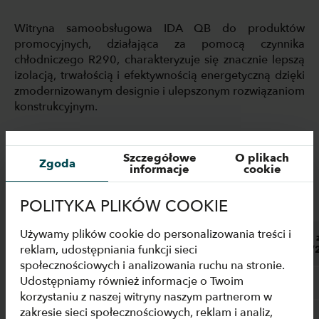
Witryna samoobsługowa IDA QB do produktów
promocyjnych, działająca za pomocą czynnika
chłodniczego R290, charakteryzuje się znacznie lepszą
izolacją, trwałością i efektywnością energetyczną dzięki
zmodernizowanym designie i ulepszonym rozwiązaniom
konstrukcyjnym.
Wyniki dotyczące efektywności energetycznej witryny
nie są jedynie teoretyczne – potwierdzają je
Szczegółowe
O plikach
Zgoda
szczegółowe testy przeprowadzone w laboratorium
informacje
cookie
FREOR, podczas których zużycie energii wyniosło
zaledwie:
POLITYKA PLIKÓW COOKIE
Używamy plików cookie do personalizowania treści i
Model
Stare zużycie
Nowe z
reklam, udostępniania funkcji sieci
(kWh/24h)
(kWh/
społecznościowych i analizowania ruchu na stronie.
Udostępniamy również informacje o Twoim
IDA QB GD 1250
3.6
2.12
korzystaniu z naszej witryny naszym partnerom w
zakresie sieci społecznościowych, reklam i analiz,
IDA QB COMPACT GD
2.2
1.48