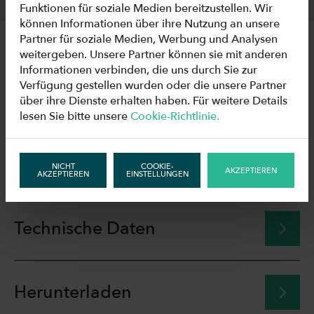
Funktionen für soziale Medien bereitzustellen. Wir
können Informationen über ihre Nutzung an unsere
Partner für soziale Medien, Werbung und Analysen
weitergeben. Unsere Partner können sie mit anderen
TECHNISCHE
Informationen verbinden, die uns durch Sie zur
Verfügung gestellen wurden oder die unsere Partner
INFORMATIONEN
über ihre Dienste erhalten haben. Für weitere Details
lesen Sie bitte unsere
Cookie-Richtlinie.
Zeichnungen
NICHT
COOKIE-
AKZEPTIEREN
AKZEPTIEREN
EINSTELLUNGEN
Technische Daten
Herunterladen