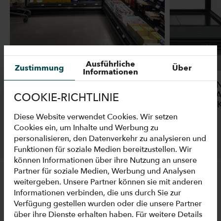
Ausführliche
Zustimmung
Über
Informationen
WENN KÜHLUNG ZUM
SO WÄHLEN 
VERKAUFSINSTRUMENT WIRD: DIE
HORIZONTAL
COOKIE-RICHTLINIE
FALLSTUDIE ALDI BELGIEN
SUPERMAR
Diese Website verwendet Cookies. Wir setzen
Cookies ein, um Inhalte und Werbung zu
personalisieren, den Datenverkehr zu analysieren und
Funktionen für soziale Medien bereitzustellen. Wir
können Informationen über ihre Nutzung an unsere
Partner für soziale Medien, Werbung und Analysen
weitergeben. Unsere Partner können sie mit anderen
Informationen verbinden, die uns durch Sie zur
PRODUKTSORTIMENT
Verfügung gestellen wurden oder die unsere Partner
über ihre Dienste erhalten haben. Für weitere Details