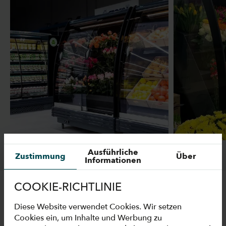
Ausführliche
Zustimmung
Über
Informationen
COOKIE-RICHTLINIE
TECHNISCHE
Diese Website verwendet Cookies. Wir setzen
Cookies ein, um Inhalte und Werbung zu