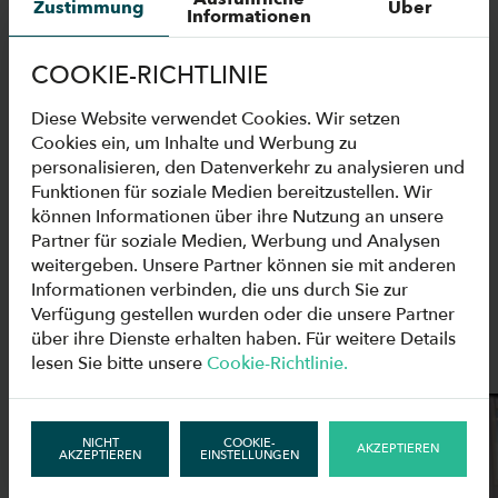
Zustimmung
Über
Informationen
VEGA S HOT BM
COOKIE-RICHTLINIE
Diese Website verwendet Cookies. Wir setzen
Cookies ein, um Inhalte und Werbung zu
personalisieren, den Datenverkehr zu analysieren und
Funktionen für soziale Medien bereitzustellen. Wir
können Informationen über ihre Nutzung an unsere
Partner für soziale Medien, Werbung und Analysen
weitergeben. Unsere Partner können sie mit anderen
KÜHLVITRINEN VEGA
Informationen verbinden, die uns durch Sie zur
S IM HANDEL
Verfügung gestellen wurden oder die unsere Partner
über ihre Dienste erhalten haben. Für weitere Details
lesen Sie bitte unsere
Cookie-Richtlinie.
NICHT
COOKIE-
AKZEPTIEREN
AKZEPTIEREN
EINSTELLUNGEN