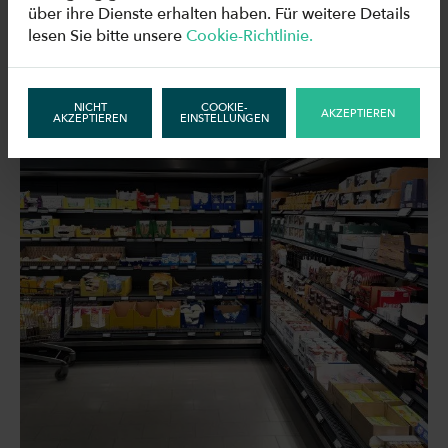
über ihre Dienste erhalten haben. Für weitere Details
lesen Sie bitte unsere
Cookie-Richtlinie.
ÄHNLICHE FÄLLE
NICHT
COOKIE-
AKZEPTIEREN
AKZEPTIEREN
EINSTELLUNGEN