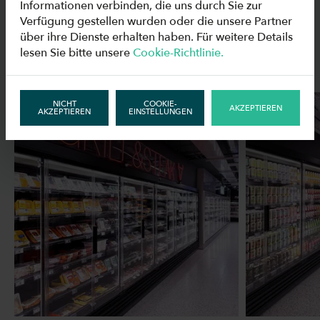
Informationen verbinden, die uns durch Sie zur
DEM SUPERMARKT
Verfügung gestellen wurden oder die unsere Partner
über ihre Dienste erhalten haben. Für weitere Details
ANSEHEN
lesen Sie bitte unsere
Cookie-Richtlinie.
NICHT
COOKIE-
AKZEPTIEREN
AKZEPTIEREN
EINSTELLUNGEN