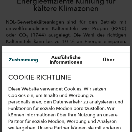
Energieeffiziente Kühlung für
kältere Klimazonen
NDL-Gewerbekälteanlagen sind für den Betrieb mit
umweltfreundlichen Kältemitteln wie Propan (R290)
oder CO
(R744) ausgelegt. Die Wahl des richtigen
2
Kältemittels kann bis zu 10 % an Energie einsparen.
CO
eignet sich besonders gut für den Einsatz in
2
gemäßigten bis kalten Klimazonen. Der finnische
Ausführliche
Zustimmung
Über
Supermarkt
K-Market Station Kupitta
liegt in einem Land
Informationen
mit eher niedrigen Temperaturen. Deshalb entschieden
sich die Verantwortlichen für NDL-Kühlmöbel, die in
COOKIE-RICHTLINIE
einem Verbundsystem arbeiten und mit dem Kältemittel
CO
betrieben werden.
Diese Website verwendet Cookies. Wir setzen
2
Cookies ein, um Inhalte und Werbung zu
personalisieren, den Datenverkehr zu analysieren und
Funktionen für soziale Medien bereitzustellen. Wir
können Informationen über ihre Nutzung an unsere
Partner für soziale Medien, Werbung und Analysen
MEHR BILDER AUS
weitergeben. Unsere Partner können sie mit anderen